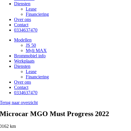
Diensten
Lease
Financiering
Over ons
Contact
0334637470
Modellen
JS 50
Myli MAX
Brommobiel info
Werkplaats
Diensten
Lease
Financiering
Over ons
Contact
0334637470
Terug naar overzicht
Microcar MGO Must Progress 2022
0162 km