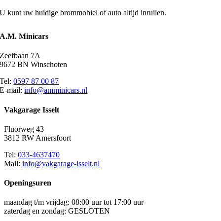
U kunt uw huidige brommobiel of auto altijd inruilen.
A.M. Minicars
Zeefbaan 7A
9672 BN Winschoten
Tel:
0597 87 00 87
E-mail:
info@amminicars.nl
Vakgarage Isselt
Fluorweg 43
3812 RW Amersfoort
Tel:
033-4637470
Mail:
info@vakgarage-isselt.nl
Openingsuren
maandag t/m vrijdag: 08:00 uur tot 17:00 uur
zaterdag en zondag: GESLOTEN