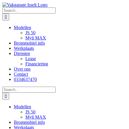
Skip
to
Search
content
for:
Modellen
JS 50
Myli MAX
Brommobiel info
Werkplaats
Diensten
Lease
Financiering
Over ons
Contact
0334637470
Search
for:
Modellen
JS 50
Myli MAX
Brommobiel info
Werkplaats